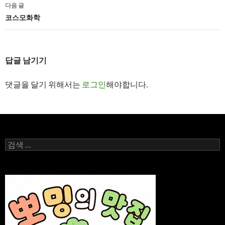
비
다음 글
게
코스모화학
이
션
답글 남기기
댓글을 달기 위해서는
로그인
해야합니다.
검
색: