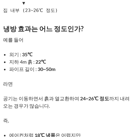
       ▼

집 내부 (23~26℃ 정도)
냉방 효과는 어느 정도인가?
예를 들어
외기 :
35℃
지하 4m 흙 :
22℃
파이프 길이 :
30~50m
라면
공기는 이동하면서 흙과 열교환하여
24~26℃ 정도
까지 내려
오는 경우가 많습니다.
즉,
에어컨처럼
18℃ 냉풍
은 어렵지만