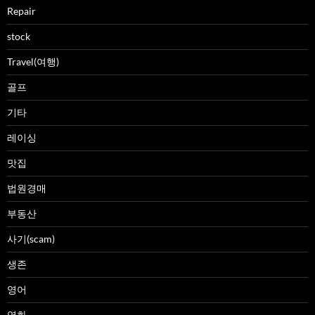
Repair
stock
Travel(여행)
골프
기타
레이싱
맛집
법원경매
부동산
사기(scam)
생존
영어
영화