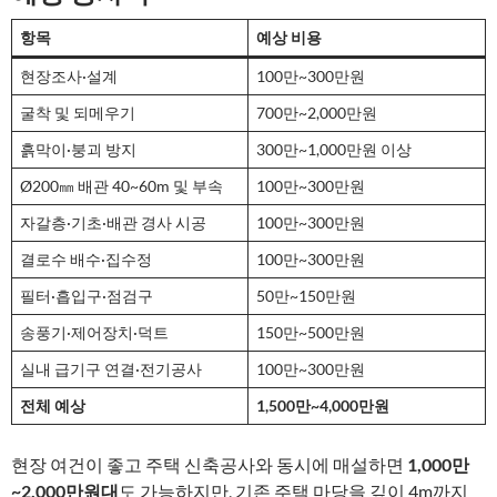
항목
예상 비용
현장조사·설계
100만~300만원
굴착 및 되메우기
700만~2,000만원
흙막이·붕괴 방지
300만~1,000만원 이상
Ø200㎜ 배관 40~60m 및 부속
100만~300만원
자갈층·기초·배관 경사 시공
100만~300만원
결로수 배수·집수정
100만~300만원
필터·흡입구·점검구
50만~150만원
송풍기·제어장치·덕트
150만~500만원
실내 급기구 연결·전기공사
100만~300만원
전체 예상
1,500만~4,000만원
현장 여건이 좋고 주택 신축공사와 동시에 매설하면
1,000만
~2,000만원대
도 가능하지만, 기존 주택 마당을 깊이 4m까지