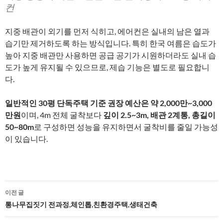
컨
지중 배관이 외기를 먼저 식히고, 에어컨은 실내의 남은 열과
습기만 제거하도록 하는 방식입니다. 특히 한국 여름은 습도가
높아 지중 배관만 사용하면 공급 공기가 시원하더라도 실내 습
도가 높게 유지될 수 있으므로, 제습 기능은 별도로 필요합니
다.
일반적인 30평 단독주택 기준 권장 예산은 약 2,000만~3,000
만원
이며, 4m 전체 굴착보다
깊이 2.5~3m, 배관 2계통, 총길이
50~80m
로 구성하면 성능을 유지하면서 굴착비를 줄일 가능성
이 있습니다.
글
이전 글
네
통나무집짓기 전과정,체인톱,친환경주택,생태건축