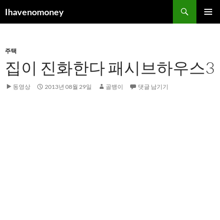
컨
검
Ihavenomoney
텐
색
주 메뉴
츠
로
주택
건
집이 진화한다 패시브하우스3
너
뛰
기
동영상
2013년 08월 29일
골뱅이
댓글 남기기