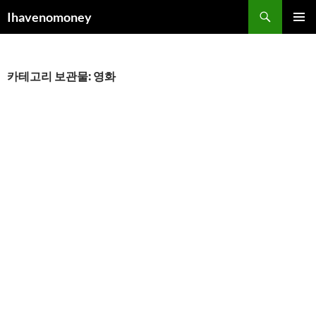
컨
검
Ihavenomoney
텐
색
주 메뉴
츠
로
건
카테고리 보관물: 영화
너
뛰
기