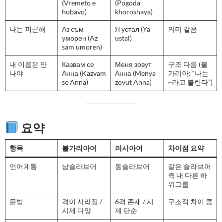
(Vremeto e
(Pogoda
hubavo)
khoroshaya)
나는 피곤해
Аз съм
Я устал (Ya
의미 같음
уморен (Az
ustal)
sam umoren)
내 이름은 안
Казвам се
Меня зовут
구조 다름 (불
나야
Анна (Kazvam
Анна (Menya
가리아: “나는
se Anna)
zovut Anna)
~라고 불린다”)
요약
항목
불가리아어
러시아어
차이점 요약
언어계통
남슬라브어
동슬라브어
같은 슬라브어
족 내 다른 하
위그룹
문법
격이 사라짐 /
6격 존재 / 시
구조적 차이 큼
시제 다양
제 단순