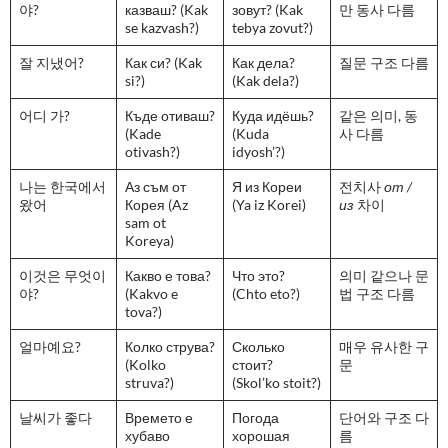
야?
казваш? (Kak
зовут? (Kak
만 동사 다름
se kazvash?)
tebya zovut?)
잘 지냈어?
Как си? (Kak
Как дела?
질문 구조 다름
si?)
(Kak dela?)
어디 가?
Къде отиваш?
Куда идёшь?
같은 의미, 동
(Kade
(Kuda
사 다름
otivash?)
idyosh’?)
나는 한국에서
Аз съм от
Я из Кореи
전치사
от /
왔어
Корея (Az
(Ya iz Korei)
из
차이
sam ot
Koreya)
이것은 무엇이
Какво е това?
Что это?
의미 같으나 문
야?
(Kakvo e
(Chto eto?)
법 구조 다름
tova?)
얼마예요?
Колко струва?
Сколько
매우 유사한 구
(Kolko
стоит?
문
struva?)
(Skol’ko stoit?)
날씨가 좋다
Времето е
Погода
단어와 구조 다
хубаво
хорошая
름