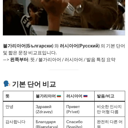
불가리아어(Български)
와
러시아어(Русский)
의 기본 단어
및 짧은 문장 비교표입니다.
—>
왼쪽부터
: 뜻 / 불가리아어 / 러시아어 / 발음 특징 요약
기본 단어 비교
뜻
불가리아어
러시아어
발음/비고
안녕
Здравей
Привет
비슷한 인사지
(Zdravey)
(Privet)
만 어형 다름
감사합니다
Благодаря
Спасибо
완전히 다른 어
(Blagodarya)
(Spasibo)
원