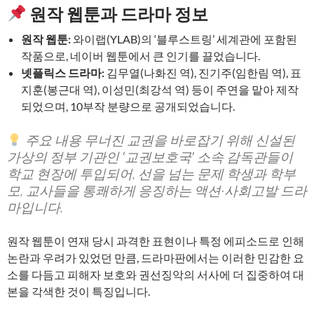
원작 웹툰과 드라마 정보
원작 웹툰:
와이랩(YLAB)의 ‘블루스트링’ 세계관에 포함된
작품으로, 네이버 웹툰에서 큰 인기를 끌었습니다.
넷플릭스 드라마:
김무열(나화진 역), 진기주(임한림 역), 표
지훈(봉근대 역), 이성민(최강석 역) 등이 주연을 맡아 제작
되었으며, 10부작 분량으로 공개되었습니다.
주요 내용
무너진 교권을 바로잡기 위해 신설된
가상의 정부 기관인
‘교권보호국’
소속 감독관들이
학교 현장에 투입되어, 선을 넘는 문제 학생과 학부
모, 교사들을 통쾌하게 응징하는 액션·사회고발 드라
마입니다.
원작 웹툰이 연재 당시 과격한 표현이나 특정 에피소드로 인해
논란과 우려가 있었던 만큼, 드라마판에서는 이러한 민감한 요
소를 다듬고 피해자 보호와 권선징악의 서사에 더 집중하여 대
본을 각색한 것이 특징입니다.