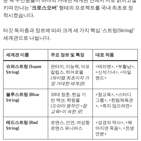
키며 만나는
‘크로스오버’
형태의 프로젝트를 국내 최초로 정
착시켰습니다.
타깃 독자층과 장르에 따라 크게 세 가지 핵심 ‘스트링(String)’
세계관으로 나뉩니다.
세계관 이름
주요 장르 및 특징
대표 작품
슈퍼스트링 (Super
판타지, 이능력, 아포
<테러맨>, <부활남>,
String)
칼립스, 히어로물
<신석기녀>, <아일
(와이랩 최초이자 가
랜드>
장 거대한 세계관)
블루스트링 (Blue
10대 청춘, 현실 기
<참교육>, <스터디
String)
반 액션, 학원물
그룹>, <한림체육관
(드라마 원작인 <참
>, <죽지 않으려면>
교육>이 속한 곳)
레드스트링 (Red
로맨스, 인연, 여성향
<성경의 역사>, <헤
String)
로맨스 유니버스
어지면 죽음>, <전생
연분>