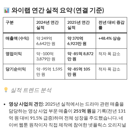
와이랩 연간 실적 요약 (연결 기준)
구분
2024년 연간
2025년 연간
전년 대비 증감
실적
실적
률
매출액 (수익)
약 249억
약 370억
+48.4% 상승
6,642만 원
6,923만 원
영업이익
약 -100억
약 -85억 8,872
적자 폭 감소
3,879만 원
만 원
당기순이익
약 -95억 1,595
약 -85억 105
적자 폭 감소
만 원
만 원
실적 트렌드 분석
영상 사업의 견인:
2025년 실적에서는 드라마 관련 매출을
담당하는 영상 사업 부문 매출이
251억 원
을 기록(전년 131
억 원 대비 91.5% 급증)하며 전체 성장을 주도했습니다. 네
이버 웹툰 원작이자 직접 제작에 참여한 넷플릭스 오리지널