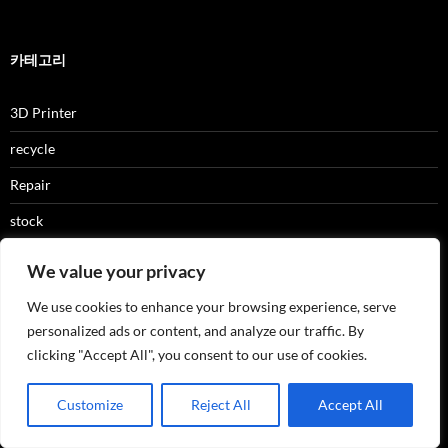
꿈에서 남이 사람 죽이는 꿈 , 가족이 죽는 꿈 해석
Embargo
네이트 메신저 응답 오류
르센느(RESCENE) 뜻
롯데 보일러
크림(크름)반도
콜레라
We value your privacy
카테고리
We use cookies to enhance your browsing experience, serve
personalized ads or content, and analyze our traffic. By
3D Printer
clicking "Accept All", you consent to our use of cookies.
recycle
Customize
Reject All
Accept All
Repair