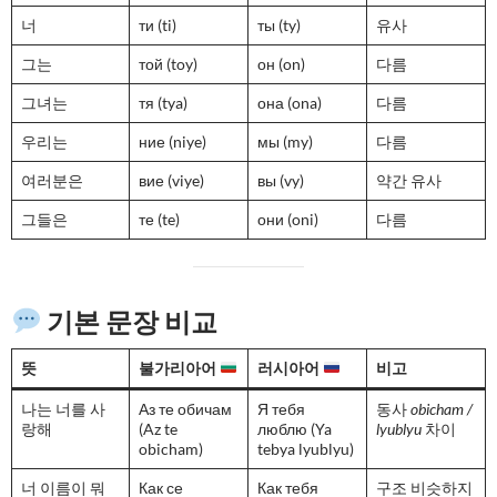
너
ти (ti)
ты (ty)
유사
그는
той (toy)
он (on)
다름
그녀는
тя (tya)
она (ona)
다름
우리는
ние (niye)
мы (my)
다름
여러분은
вие (viye)
вы (vy)
약간 유사
그들은
те (te)
они (oni)
다름
기본 문장 비교
뜻
불가리아어
러시아어
비고
나는 너를 사
Аз те обичам
Я тебя
동사
obicham /
랑해
(Az te
люблю (Ya
lyublyu
차이
obicham)
tebya lyublyu)
너 이름이 뭐
Как се
Как тебя
구조 비슷하지