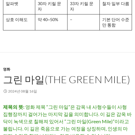
알파벳
30자 키릴 문
33자 키릴 문
철자 일부 다름
자
자
상호 이해도
약 40~50%
–
기본 단어 수준
만 통함
영화
그린 마일(THE GREEN MILE)
2024년 08월 16일
제목의 뜻:
영화 제목 “그린 마일”은 감옥 내 사형수들이 사형
집행장까지 걸어가는 마지막 길을 의미합니다. 이 길은 감옥 바
닥이 녹색으로 칠해져 있어서 “그린 마일(Green Mile)”이라고
불립니다. 이 길은 죽음으로 가는 여정을 상징하며, 인생의 마