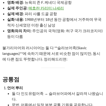
영화 배경:
뉴욕의 존 F. 케네디 국제공항
실제 주인공:
메흐란 카리미 나세리
실제 배경:
파리 샤를 드골 공항
실화 내용:
1988년부터 18년 동안 공항에서 거주하며 무국
적자 신세였던 이란 출신 남성
영화와의 차이:
주인공의 국적(영화: 허구 국가 크라코지아)
등이 다름
불가리아어와 러시아어는 둘 다 **슬라브어족(Slavic
languages)**에 속하기 때문에 서로 비슷한 점이 많지만, 동시
에 다른 점도 뚜렷합니다. 정리해드리면:
공통점
언어 뿌리
둘 다 인도유럽어족 → 슬라브어파에서 갈라져 나왔습니
다.
문법, 어휘에서 일정 부분 공통 기원을 공유합니다.