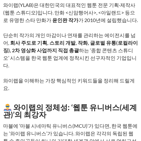
와이랩(YLAB)은 대한민국의 대표적인 웹툰 전문 기획·제작사
(웹툰 스튜디오)입니다. 만화 <신암행어사>, <아일랜드> 등으
로 유명한 스타 만화가
윤인완 작가
가 2010년에 설립했습니다.
단순히 작가의 개인 마감이나 연재를 관리하는 에이전시를 넘
어,
회사 주도로 기획, 스토리 개발, 작화, 글로벌 유통(로컬라이
징), 2차 영상화 사업까지 직접 총괄
하는 ‘종합 콘텐츠 스튜디
오’ 시스템을 한국 웹툰 업계에 정착시킨 선구자적인 기업입니
다.
와이랩을 이해하는 가장 핵심적인 키워드들을 정리해 드릴게
요.
와이랩의 정체성: ‘웹툰 유니버스(세계
관)’의 최강자
마블에 ‘마블 시네마틱 유니버스(MCU)’가 있다면, 한국 웹툰에
는 ‘와이랩 유니버스’가 있습니다. 와이랩은 각각의 독립된 웹
툰 속 주인공들이 하나의 거대한 세계관 안에서 서로 얽히고설