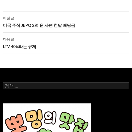
글
이전 글
네
미국 주식 JEPQ 2억 원 사면 한달 배당금
비
다음 글
게
LTV 40%라는 규제
이
션
검
색: