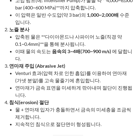
고압 펌프(예: Intensifier Pump)가 물을 약 **4,000~6,000
bar (400~600 MPa)**까지 압축합니다.
이 압력은 일반 수도압(약 3 bar)의
1,000~2,000배
수준
입니다.
노즐 분사
압축된 물은 **다이아몬드나 사파이어 노즐(직경 약
0.1~0.4mm)**을 통해 분사됩니다.
이때 물의 속도는
음속의 3~4배(700~900 m/s)
에 달합니
다.
연마재 주입 (Abrasive Jet)
Venturi 효과(압력 차로 인한 흡입)를 이용하여 연마재
(가넷 분말)를 고속 물줄기에 혼입합니다.
연마재가 금속 표면을 미세하게 깎아내며 절단이 진행됩
니다.
침식(erosion) 절단
물 + 연마재 입자가 충돌하면서 금속의 미세층을 조금씩
제거합니다.
지속적인 침식으로 절단면이 형성됩니다.