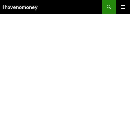
컨
검
Ihavenomoney
텐
색
주 메뉴
츠
로
건
너
뛰
기