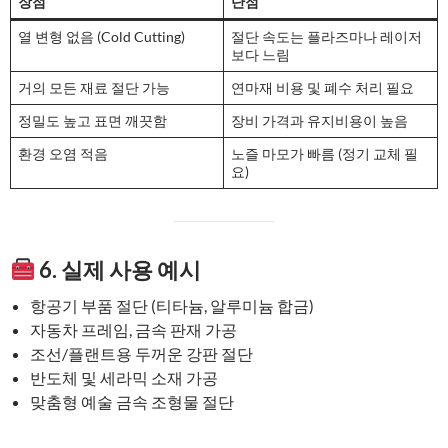
장점
단점
열 변형 없음 (Cold Cutting)
절단 속도는 플라즈마나 레이저
보다 느림
거의 모든 재료 절단 가능
연마재 비용 및 폐수 처리 필요
정밀도 높고 표면 깨끗함
장비 가격과 유지비용이 높음
환경 오염 적음
노즐 마모가 빠름 (정기 교체 필
요)
6. 실제 사용 예시
항공기 부품 절단 (티타늄, 알루미늄 합금)
자동차 프레임, 금속 판재 가공
조선/플랜트용 두꺼운 강판 절단
반도체 및 세라믹 소재 가공
맞춤형 예술 금속 조형물 절단