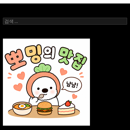
션
검
색: