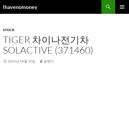
컨
검
Ihavenomoney
텐
색
주 메뉴
츠
로
STOCK
건
TIGER 차이나전기차
너
뛰
SOLACTIVE (371460)
기
2023년 04월 19일
골뱅이