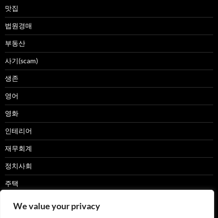
맛집
법원경매
부동산
사기(scam)
생존
영어
영화
인테리어
재무회계
정치사회
주택
캠핑카
We value your privacy