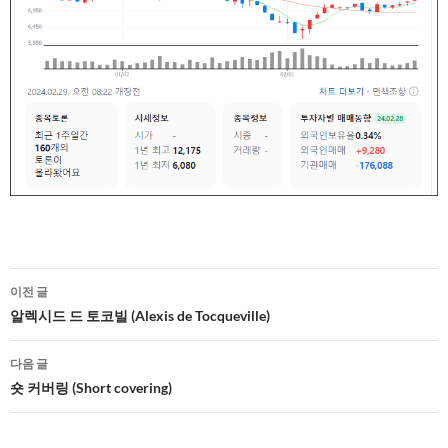
글
이전 글
네
알렉시드 드 토코빌 (Alexis de Tocqueville)
비
다음 글
게
숏 커버링 (Short covering)
이