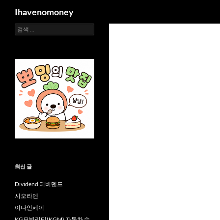
검
Ihavenomoney
색
검
컨
색:
텐
츠
로
건
너
뛰
기
최신 글
Dividend 디비덴드
시오라멘
이나인페이
KG모빌리티(KGM) 자동차 수