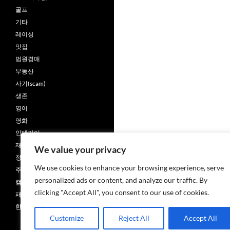
골프
기타
레이싱
맛집
법원경매
부동산
사기(scam)
생존
영어
영화
인테리어
재무회계
We value your privacy
정치사회
We use cookies to enhance your browsing experience, serve
주택
personalized ads or content, and analyze our traffic. By
캠핑카
clicking "Accept All", you consent to our use of cookies.
패션
한글
Customize
Reject All
Accept All