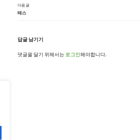
비
다음 글
게
테스
이
션
답글 남기기
댓글을 달기 위해서는
로그인
해야합니다.