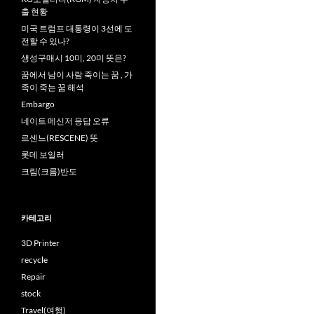
출 현황
미국 트럼프 대통령이 3선에 도
전할 수 있나?
생성구매시 10미, 20미 뜻은?
꿈에서 남이 사람 죽이는 꿈 , 가
족이 죽는 꿈 해석
Embargo
네이트 메신저 응답 오류
르센느(RESCENE) 뜻
롯데 보일러
크림(크름)반도
카테고리
3D Printer
recycle
Repair
stock
Travel(여행)