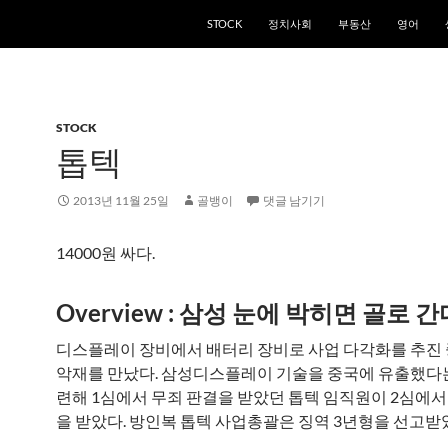
STOCK
정치사회
부동산
영어
STOCK
톱텍
2013년 11월 25일
골뱅이
댓글 남기기
14000원 싸다.
Overview : 삼성 눈에 박히면 골로 간
디스플레이 장비에서 배터리 장비로 사업 다각화를 추진
악재를 만났다. 삼성디스플레이 기술을 중국에 유출했다
련해 1심에서 무죄 판결을 받았던 톱텍 임직원이 2심에서
을 받았다. 방인복 톱텍 사업총괄은 징역 3년형을 선고받