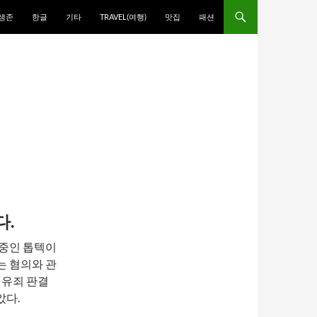
생존
한글
기타
TRAVEL(여행)
맛집
패션
다.
 중인 톱텍이
는 혐의와 관
 유죄 판결
았다.