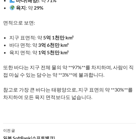
바다(해양)
: 약
71%
육지
: 약
29%
면적으로 보면:
지구 표면적: 약
5억 1천만 km²
바다 면적: 약
3억 6천만 km²
육지 면적: 약
1억 5천만 km²
또한 바다는 지구 전체 물의 약 **97%**를 차지하며, 사람이 직
접 마실 수 있는 담수는 약 **3%**에 불과합니다.
참고로 가장 큰 바다는 태평양으로, 지구 표면의 약 **30%**를
차지하여 모든 육지 면적보다도 넓습니다.
글
이전 글
일본 SoftBank(소프트뱅크)