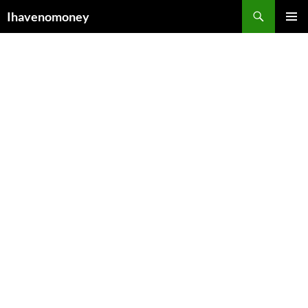
컨
검
Ihavenomoney
텐
색
주 메뉴
츠
로
건
너
뛰
기