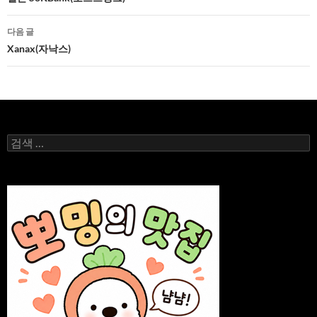
네
비
다음 글
게
Xanax(자낙스)
이
션
검
색: