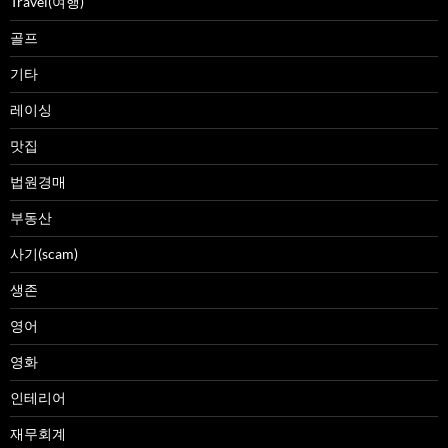
Travel(여행)
골프
기타
레이싱
맛집
법원경매
부동산
사기(scam)
생존
영어
영화
인테리어
재무회계