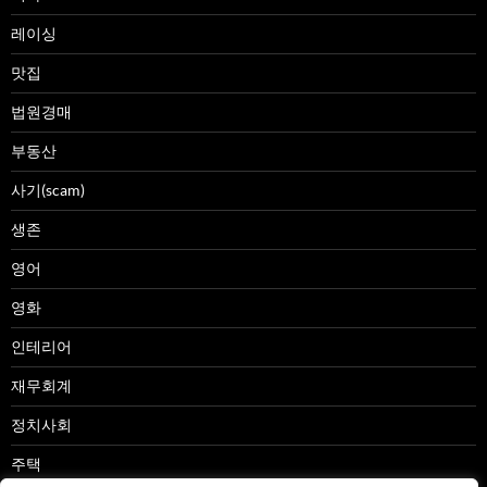
레이싱
맛집
법원경매
부동산
사기(scam)
생존
영어
영화
인테리어
재무회계
정치사회
주택