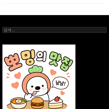
이
션
검
색: