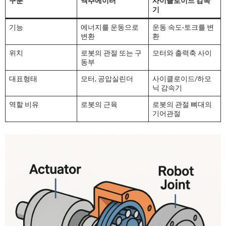
구분
액추에이터
사이클로이드 감속
기
기능
에너지를 운동으로
운동 속도·토크를 변
변환
환
위치
로봇의 관절 또는 구
모터와 출력축 사이
동부
대표형태
모터, 공압실린더
사이클로이드/하모
닉 감속기
역할 비유
로봇의 근육
로봇의 관절 뼈대의
기어관절