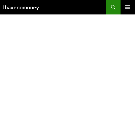
컨
검
Ihavenomoney
텐
색
주 메뉴
츠
로
건
너
뛰
기