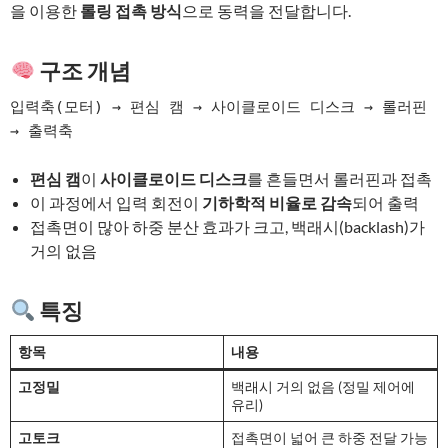
을 이용한
롤링 접촉 방식
으로 동력을 전달합니다.
구조 개념
입력축(모터) → 편심 캠 → 사이클로이드 디스크 → 롤러핀 
편심 캠
이
사이클로이드 디스크
를 흔들면서 롤러핀과 접촉
이 과정에서 입력 회전이
기하학적 비율로 감속
되어 출력
접촉면이 많아 하중 분산 효과가 크고, 백래시(backlash)가
거의 없음
특징
항목
내용
고정밀
백래시 거의 없음 (정밀 제어에
유리)
고토크
접촉면이 넓어 큰 하중 전달 가능