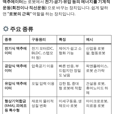
액추에이터
는 로봇에서
전기·공기·유압 등의 에너지를 기계적
운동(회전이나 직선운동)
으로 바꾸는 장치입니다. 쉽게 말하
면
“로봇의 근육”
역할을 하는 장치입니다.
주요 종류
종류
구동원리
특징
예시
전기식 액추에
전기 모터(DC,
제어가 쉽고 소
산업용 로봇
이터
BLDC, 스텝모
형화 가능
팔, 협동로봇
터 등)
공압식 액추에
압축공기 이용
빠른 반응, 부
픽앤플레이스,
이터
드럽지만 정밀
로봇 손가락
도 낮음
유압식 액추에
오일 압력 이용
강한 힘, 중대
건설용 로봇,
이터
형 로봇에 적합
휴머노이드 하
체
형상기억합금
재료의 물리적
미세구동용, 생
마이크로로봇,
(SMA), 피에조
성질 변화
체모사 로봇
의료용 로봇
등 특수형