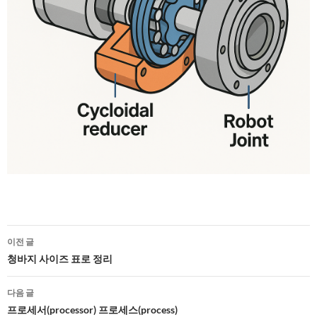
글
이전 글
네
청바지 사이즈 표로 정리
비
다음 글
게
프로세서(processor) 프로세스(process)