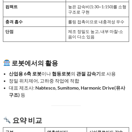
컴팩트
높은 감속비(1:30~1:150)를 소형
구조로 구현
충격 흡수
롤링 접촉이므로 내충격성 우수
단점
제조 정밀도 높고, 내부 마찰·소
음이 다소 있음
로봇에서의 활용
산업용 6축 로봇
이나
협동로봇
의
관절 감속기
로 사용
정밀 위치제어, 고하중 작업에 적합
대표 제조사:
Nabtesco, Sumitomo, Harmonic Drive(유사
구조)
등
요약 비교