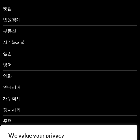
맛집
법원경매
부동산
사기(scam)
생존
영어
영화
인테리어
재무회계
정치사회
주택
캠핑카
We value your privacy