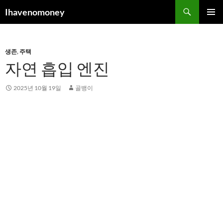
컨
검
Ihavenomoney
텐
색
주 메뉴
츠
로
생존
,
주택
건
자연 흡입 엔진
너
뛰
기
2025년 10월 19일
골뱅이