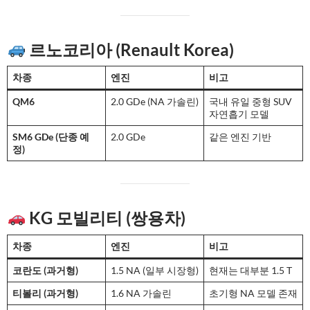
르노코리아 (Renault Korea)
차종
엔진
비고
QM6
2.0 GDe (NA 가솔린)
국내 유일 중형 SUV
자연흡기 모델
SM6 GDe (단종 예
2.0 GDe
같은 엔진 기반
정)
KG 모빌리티 (쌍용차)
차종
엔진
비고
코란도 (과거형)
1.5 NA (일부 시장형)
현재는 대부분 1.5 T
티볼리 (과거형)
1.6 NA 가솔린
초기형 NA 모델 존재