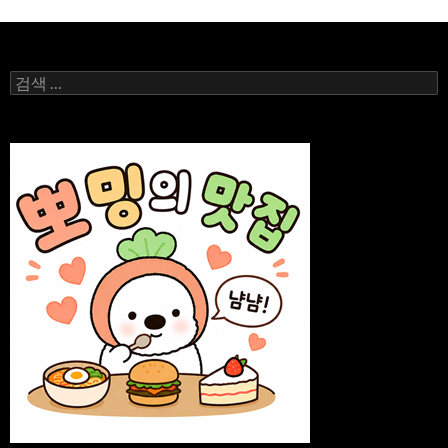
션
검
색: