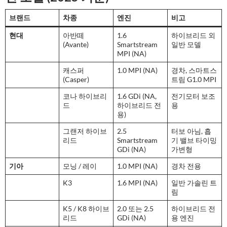
브랜드
차종
엔진
비고
현대
아반떼
1.6
하이브리드 외
(Avante)
Smartstream
일반 모델
MPI (NA)
캐스퍼
1.0 MPI (NA)
경차, 스마트스
(Casper)
트림 G1.0 MPI
코나 하이브리
1.6 GDi (NA,
전기모터 보조
드
하이브리드 전
용
용)
그랜저 하이브
2.5
터보 아님, 흡
리드
Smartstream
기 밸브 타이밍
GDi (NA)
가변형
기아
모닝 / 레이
1.0 MPI (NA)
경차 전용
K3
1.6 MPI (NA)
일반 가솔린 트
림
K5 / K8 하이브
2.0 또는 2.5
하이브리드 전
리드
GDi (NA)
용 엔진