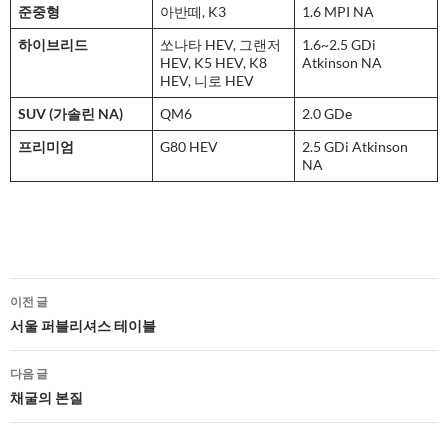
준중형
아반떼, K3
1.6 MPI NA
하이브리드
쏘나타 HEV, 그랜저
1.6~2.5 GDi
HEV, K5 HEV, K8
Atkinson NA
HEV, 니로 HEV
SUV (가솔린 NA)
QM6
2.0 GDe
프리미엄
G80 HEV
2.5 GDi Atkinson
NA
글
이전 글
네
서울 퍼블리셔스 테이블
비
다음 글
게
채굴의 본질
이