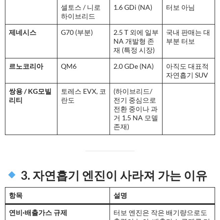
셀토스 / 니로
1.6 GDi (NA)
터보 아님
하이브리드
제네시스
G70 (부분)
2.5 T 외에 일부
국내 판매는 대
NA 개발형 존
부분 터보
재 (특정 시장)
르노코리아
QM6
2.0 GDe (NA)
아직도 대표적
자연흡기 SUV
쌍용 / KG모빌
토레스 EVX, 코
(하이브리드/
리티
란도
전기 중심으로
전환 중이나 과
거 1.5 NA 모델
존재)
3. 자연흡기 엔진이 사라져 가는 이유
항목
설명
연비·배출가스 규제
터보 엔진은 작은 배기량으로도