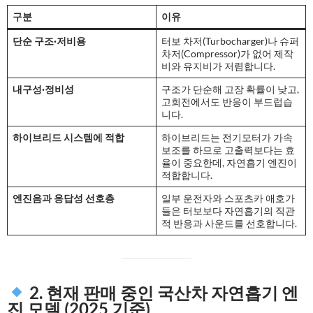
구분
이유
단순 구조·저비용
터보 차저(Turbocharger)나 슈퍼
차저(Compressor)가 없어 제작
비와 유지비가 저렴합니다.
내구성·정비성
구조가 단순해 고장 확률이 낮고,
고회전에서도 반응이 부드럽습
니다.
하이브리드 시스템에 적합
하이브리드는 전기모터가 가속
보조를 하므로 고출력보다는 효
율이 중요한데, 자연흡기 엔진이
적합합니다.
엔진음과 응답성 선호층
일부 운전자와 스포츠카 애호가
들은 터보보다 자연흡기의 직관
적 반응과 사운드를 선호합니다.
2. 현재 판매 중인
국산차 자연흡기 엔
진 모델 (2025 기준)