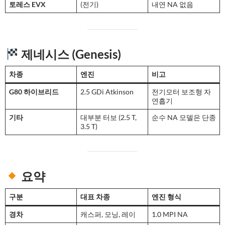
토레스 EVX
(전기)
내연 NA 없음
제네시스 (Genesis)
차종
엔진
비고
G80 하이브리드
2.5 GDi Atkinson
전기모터 보조형 자
연흡기
기타
대부분 터보 (2.5 T,
순수 NA 모델은 단종
3.5 T)
요약
구분
대표 차종
엔진 형식
경차
캐스퍼, 모닝, 레이
1.0 MPI NA