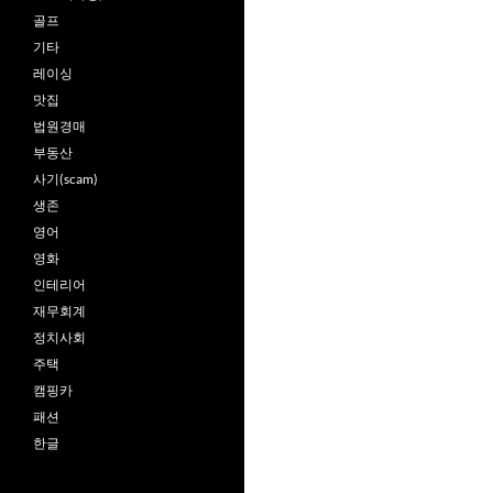
골프
기타
레이싱
맛집
법원경매
부동산
사기(scam)
생존
영어
영화
인테리어
재무회계
정치사회
주택
캠핑카
패션
한글