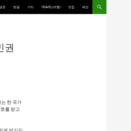
생존
한글
기타
TRAVEL(여행)
맛집
패션
시민권
는 한 국가
보호를 받고
하게 여기지