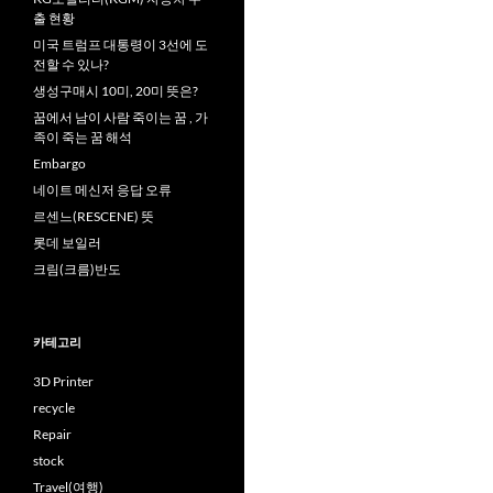
출 현황
미국 트럼프 대통령이 3선에 도
전할 수 있나?
생성구매시 10미, 20미 뜻은?
꿈에서 남이 사람 죽이는 꿈 , 가
족이 죽는 꿈 해석
Embargo
네이트 메신저 응답 오류
르센느(RESCENE) 뜻
롯데 보일러
크림(크름)반도
카테고리
3D Printer
recycle
Repair
stock
Travel(여행)