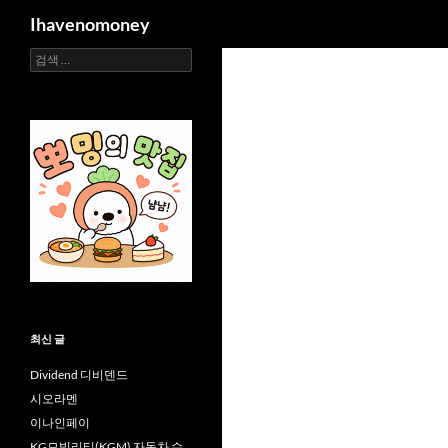
검
Ihavenomoney
색
검
컨
색:
텐
츠
로
건
너
뛰
기
최신 글
Dividend 디비덴드
시오라멘
이나인페이
KG모빌리티(KGM) 자동차 수