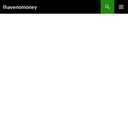
컨
검
Ihavenomoney
텐
색
주 메뉴
츠
로
건
너
뛰
기