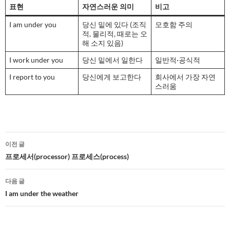
표현
자연스러운 의미
비고
I am under you
당신 밑에 있다 (조직
모호함 주의
적, 물리적, 때로는 오
해 소지 있음)
I work under you
당신 밑에서 일한다
일반적·공식적
I report to you
당신에게 보고한다
회사에서 가장 자연
스러움
글
이전 글
네
프로세서(processor) 프로세스(process)
비
다음 글
게
I am under the weather
이
션