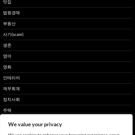
맛집
법원경매
부동산
사기(scam)
생존
영어
영화
인테리어
재무회계
정치사회
주택
캠핑카
We value your privacy
패션
We use cookies to enhance your browsing experience, serve