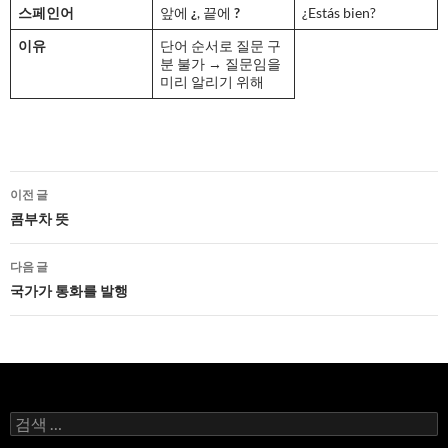
스페인어
앞에
¿
, 끝에
?
¿Estás bien?
이유
단어 순서로 질문 구
분 불가 → 질문임을
미리 알리기 위해
글
이전 글
네
콤부차 뜻
비
다음 글
게
국가가 통화를 발행
이
션
검
색: