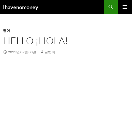
컨
검
Ihavenomoney
텐
색
주 메뉴
츠
로
영어
건
HELLO ¡HOLA!
너
뛰
기
2025년 09월 03일
골뱅이