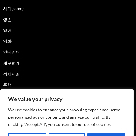
사기(scam)
생존
영어
영화
인테리어
재무회계
정치사회
주택
캠핑카
We value your privacy
패션
We use cookies to enhance your browsing experience, serve
personalized ads or content, and analyze our traffic. By
한글
clicking "Accept All", you consent to our use of cookies.