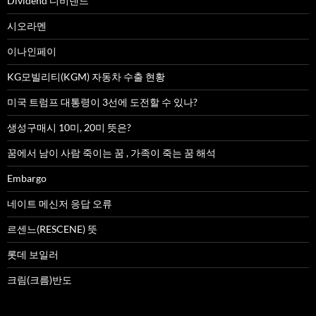
Dividend 디비덴드
시오라멘
이나인페이
KG모빌리티(KGM) 자동차 수출 현황
미국 트럼프 대통령이 3선에 도전할 수 있나?
생성구매시 10미, 20미 뜻은?
꿈에서 남이 사람 죽이는 꿈 , 가족이 죽는 꿈 해석
Embargo
네이트 메신저 응답 오류
르센느(RESCENE) 뜻
롯데 보일러
크림(크름)반도