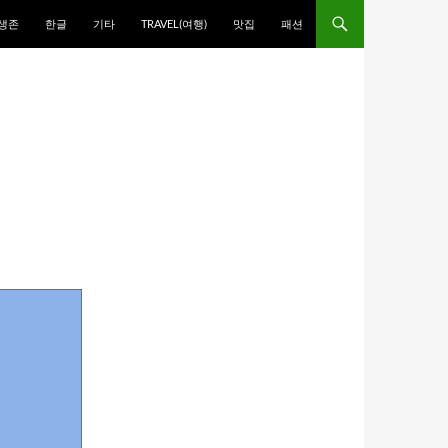
생존
한글
기타
TRAVEL(여행)
맛집
패션