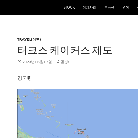
STOCK
정치사회
부동산
영어
TRAVEL(여행)
터크스 케이커스 제도
2023년 08월 07일
골뱅이
영국령