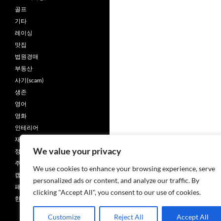
골프
기타
레이싱
맛집
법원경매
부동산
사기(scam)
생존
영어
영화
인테리어
재무회계
We value your privacy
정치사회
주택
We use cookies to enhance your browsing experience, serve
캠핑카
personalized ads or content, and analyze our traffic. By
패션
clicking "Accept All", you consent to our use of cookies.
한글
Customize
Reject All
Accept All