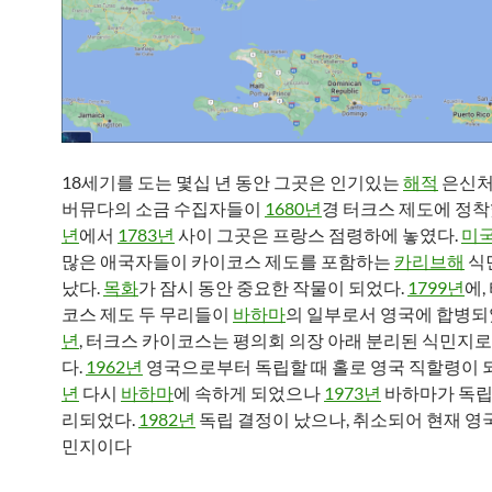
18세기를 도는 몇십 년 동안 그곳은 인기있는
해적
은신처
버뮤다의 소금 수집자들이
1680년
경 터크스 제도에 정착
년
에서
1783년
사이 그곳은 프랑스 점령하에 놓였다.
미국
많은 애국자들이 카이코스 제도를 포함하는
카리브해
식
났다.
목화
가 잠시 동안 중요한 작물이 되었다.
1799년
에,
코스 제도 두 무리들이
바하마
의 일부로서 영국에 합병되
년
, 터크스 카이코스는 평의회 의장 아래 분리된 식민지
다.
1962년
영국으로부터 독립할 때 홀로 영국 직할령이 
년
다시
바하마
에 속하게 되었으나
1973년
바하마가 독립
리되었다.
1982년
독립 결정이 났으나, 취소되어 현재 영
민지이다