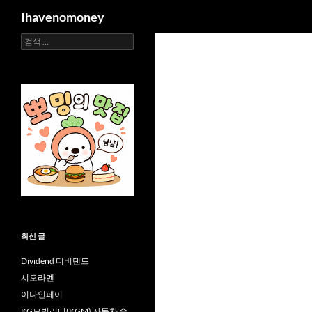
검
Ihavenomoney
색
검
컨
색:
텐
츠
로
건
너
뛰
기
최신 글
Dividend 디비덴드
시오라멘
이나인페이
KG모빌리티(KGM) 자동차 수