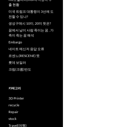
출 현황
미국 트럼프 대통령이 3선에 도
전할 수 있나?
생성구매시 10미, 20미 뜻은?
꿈에서 남이 사람 죽이는 꿈 , 가
족이 죽는 꿈 해석
Embargo
네이트 메신저 응답 오류
르센느(RESCENE) 뜻
롯데 보일러
크림(크름)반도
카테고리
3D Printer
recycle
Repair
stock
Travel(여행)