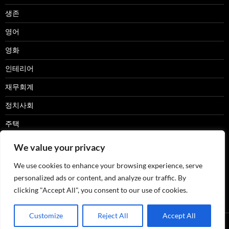
생존
영어
영화
인테리어
재무회계
정치사회
주택
캠핑카
We value your privacy
패션
We use cookies to enhance your browsing experience, serve
personalized ads or content, and analyze our traffic. By
한글
clicking "Accept All", you consent to our use of cookies.
Customize
Reject All
Accept All
Proudly powered by WordPress