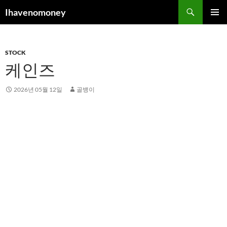
컨
검
Ihavenomoney
텐
색
주 메뉴
츠
로
STOCK
건
케인즈
너
뛰
기
2026년 05월 12일
골뱅이