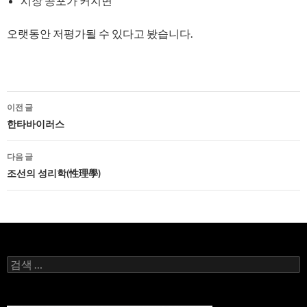
시장 공포가 커지면
오랫동안 저평가될 수 있다고 봤습니다.
글
이전 글
네
한타바이러스
비
다음 글
게
조선의 성리학(性理學)
이
션
검
색: