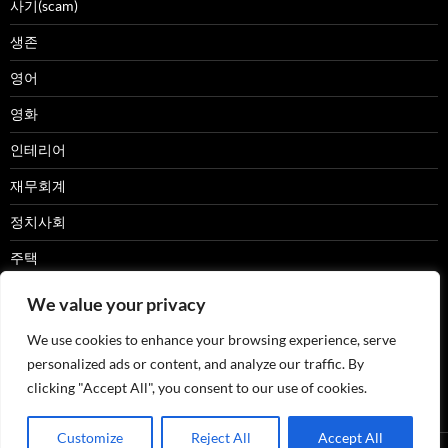
사기(scam)
생존
영어
영화
인테리어
재무회계
정치사회
주택
캠핑카
We value your privacy
패션
We use cookies to enhance your browsing experience, serve
personalized ads or content, and analyze our traffic. By
한글
clicking "Accept All", you consent to our use of cookies.
Customize
Reject All
Accept All