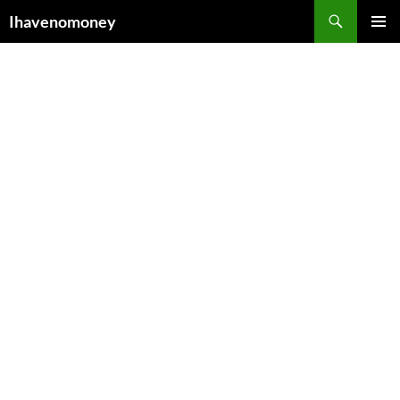
컨
검
Ihavenomoney
텐
색
주 메뉴
츠
로
건
너
뛰
기