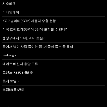
시오라멘
이나인페이
KG모빌리티(KGM) 자동차 수출 현황
미국 트럼프 대통령이 3선에 도전할 수 있나?
생성구매시 10미, 20미 뜻은?
꿈에서 남이 사람 죽이는 꿈 , 가족이 죽는 꿈 해석
Embargo
네이트 메신저 응답 오류
르센느(RESCENE) 뜻
롯데 보일러
크림(크름)반도