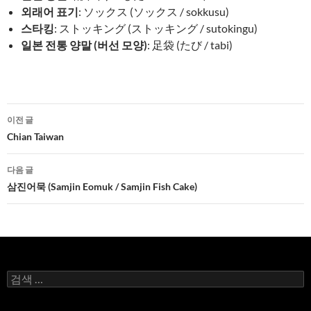
외래어 표기
: ソックス (ソックス / sokkusu)
스타킹
: ストッキング (ストッキング / sutokingu)
일본 전통 양말 (버선 모양)
: 足袋 (たび / tabi)
글
이전 글
네
Chian Taiwan
비
다음 글
게
삼진어묵 (Samjin Eomuk / Samjin Fish Cake)
이
션
검
색: