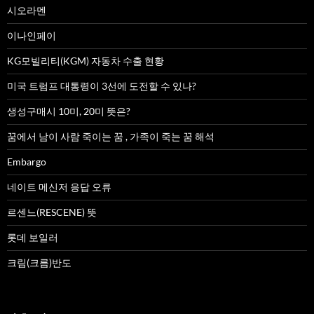
시오라멘
이나인페이
KG모빌리티(KGM) 자동차 수출 현황
미국 트럼프 대통령이 3선에 도전할 수 있나?
생성구매시 10미, 20미 뜻은?
꿈에서 남이 사람 죽이는 꿈 , 가족이 죽는 꿈 해석
Embargo
네이트 메신저 응답 오류
르센느(RESCENE) 뜻
롯데 보일러
크림(크름)반도