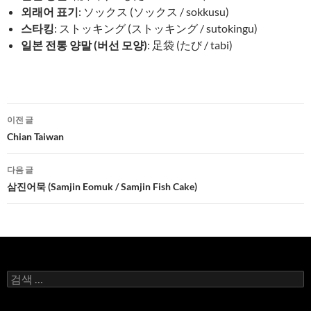
외래어 표기
: ソックス (ソックス / sokkusu)
스타킹
: ストッキング (ストッキング / sutokingu)
일본 전통 양말 (버선 모양)
: 足袋 (たび / tabi)
글
이전 글
네
Chian Taiwan
비
다음 글
게
삼진어묵 (Samjin Eomuk / Samjin Fish Cake)
이
션
검
색: