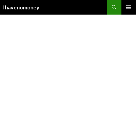
컨
검
Ihavenomoney
텐
색
주 메뉴
츠
로
건
너
뛰
기