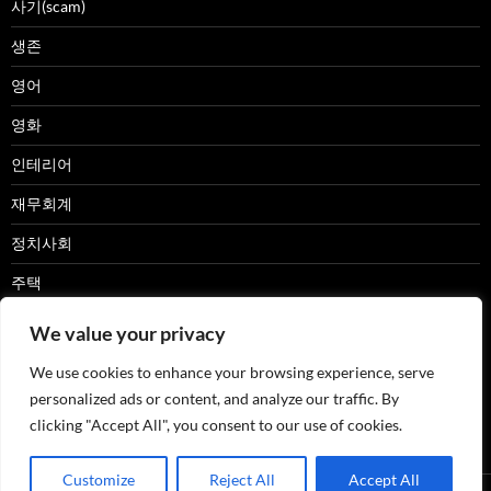
사기(scam)
생존
영어
영화
인테리어
재무회계
정치사회
주택
캠핑카
We value your privacy
패션
We use cookies to enhance your browsing experience, serve
personalized ads or content, and analyze our traffic. By
한글
clicking "Accept All", you consent to our use of cookies.
Customize
Reject All
Accept All