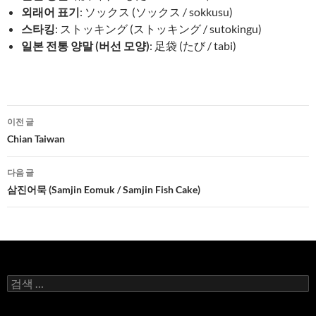
외래어 표기
: ソックス (ソックス / sokkusu)
스타킹
: ストッキング (ストッキング / sutokingu)
일본 전통 양말 (버선 모양)
: 足袋 (たび / tabi)
글
이전 글
네
Chian Taiwan
비
다음 글
게
삼진어묵 (Samjin Eomuk / Samjin Fish Cake)
이
션
검
색: