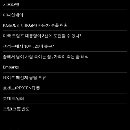
시오라멘
이나인페이
KG모빌리티(KGM) 자동차 수출 현황
미국 트럼프 대통령이 3선에 도전할 수 있나?
생성구매시 10미, 20미 뜻은?
꿈에서 남이 사람 죽이는 꿈 , 가족이 죽는 꿈 해석
Embargo
네이트 메신저 응답 오류
르센느(RESCENE) 뜻
롯데 보일러
크림(크름)반도