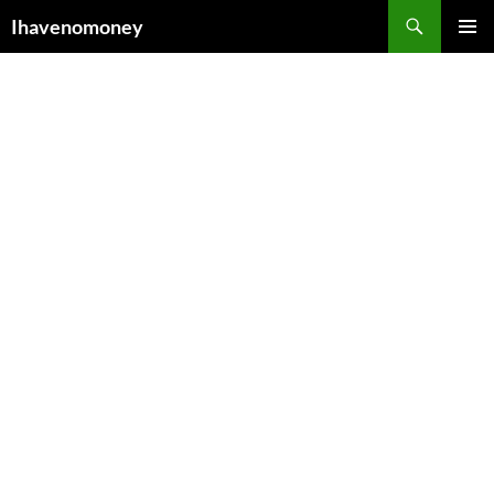
컨
검
Ihavenomoney
텐
색
주 메뉴
츠
로
건
너
뛰
기