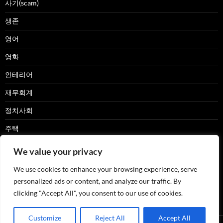
사기(scam)
생존
영어
영화
인테리어
재무회계
정치사회
주택
캠핑카
We value your privacy
패션
We use cookies to enhance your browsing experience, serve
personalized ads or content, and analyze our traffic. By
한글
clicking "Accept All", you consent to our use of cookies.
Customize
Reject All
Accept All