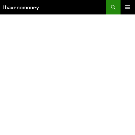
컨
검
Ihavenomoney
텐
색
주 메뉴
츠
로
건
너
뛰
기