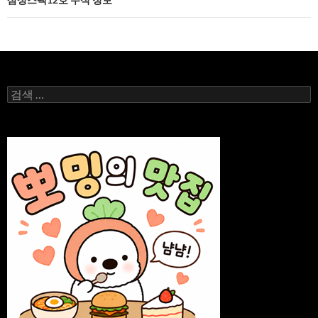
게
이
션
검
색: