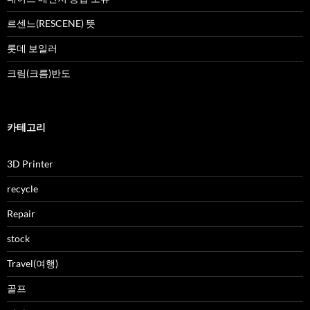
르센느(RESCENE) 뜻
롯데 보일러
크림(크름)반도
카테고리
3D Printer
recycle
Repair
stock
Travel(여행)
골프